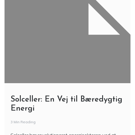
Solceller: En Vej til Bæredygtig
Energi
3 Min Reading
Solceller har revolutioneret energisektoren ved at