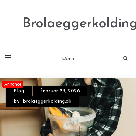
Skip
to
content
Brolaeggerkolding
Menu
Annonce
Annonce
Blog
februar 23, 2026
by
brolaeggerkolding.dk