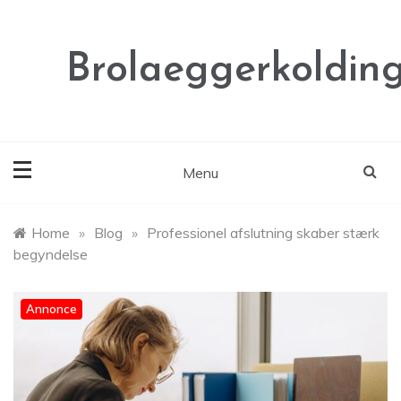
Skip
to
content
Brolaeggerkolding
Menu
Home
»
Blog
»
Professionel afslutning skaber stærk
begyndelse
Annonce